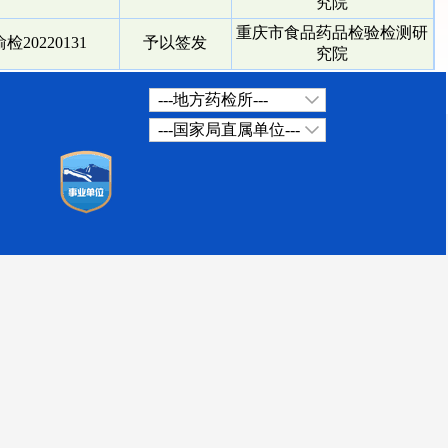
究院
重庆市食品药品检验检测研
检20220131
予以签发
究院
---地方药检所---
---国家局直属单位---