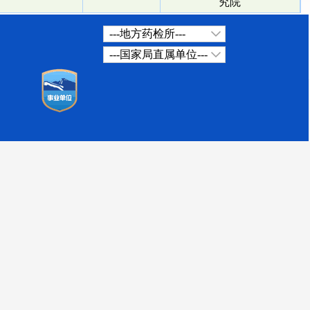
究院
---地方药检所---
---国家局直属单位---