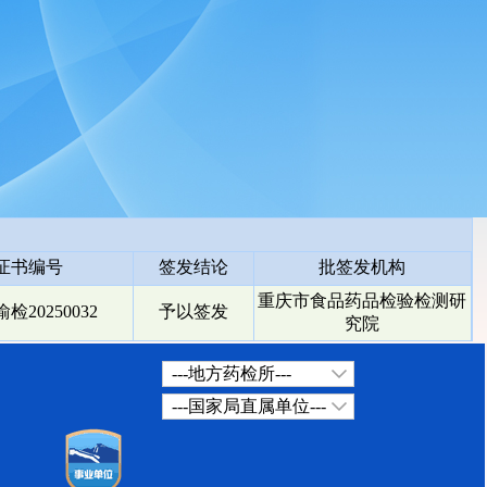
证书编号
签发结论
批签发机构
重庆市食品药品检验检测研
检20250032
予以签发
究院
---地方药检所---
---国家局直属单位---