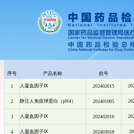
序号
产品名称
批号
人凝血因子Ⅸ
2
1
202402015
静注人免疫球蛋白（pH4）
2
2
202401005
人凝血因子Ⅸ
2
3
202402016
人凝血因子Ⅸ
2
4
202403018