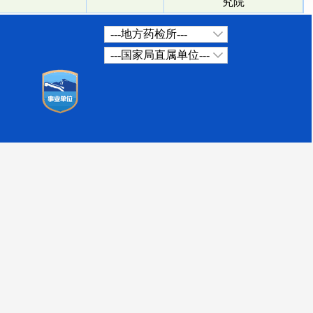
究院
---地方药检所---
---国家局直属单位---