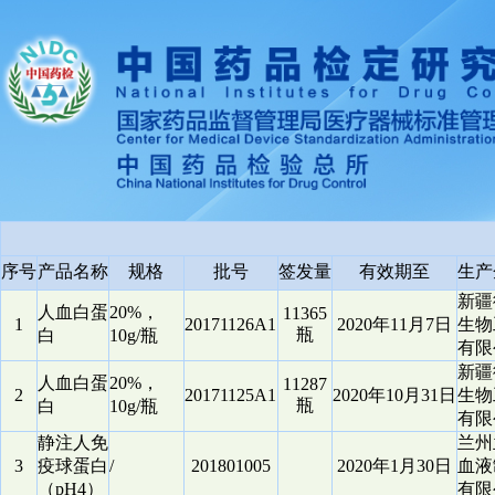
序号
产品名称
规格
批号
签发量
有效期至
生产
新疆
人血白蛋
20%，
11365
1
20171126A1
2020年11月7日
生物
瓶
白
10g/瓶
有限
新疆
人血白蛋
20%，
11287
2
20171125A1
2020年10月31日
生物
瓶
白
10g/瓶
有限
静注人免
兰州
3
疫球蛋白
/
201801005
2020年1月30日
血液
（pH4）
有限