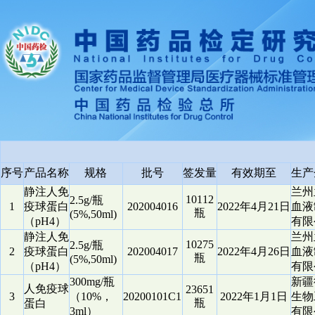
序号
产品名称
规格
批号
签发量
有效期至
生产
静注人免
兰州
10112
2.5g/瓶
1
疫球蛋白
202004016
2022年4月21日
血液
瓶
(5%,50ml)
（pH4）
有限
静注人免
兰州
10275
2.5g/瓶
2
疫球蛋白
202004017
2022年4月26日
血液
瓶
(5%,50ml)
（pH4）
有限
300mg/瓶
新疆
人免疫球
23651
3
（10%，
20200101C1
2022年1月1日
生物
瓶
蛋白
3ml）
有限