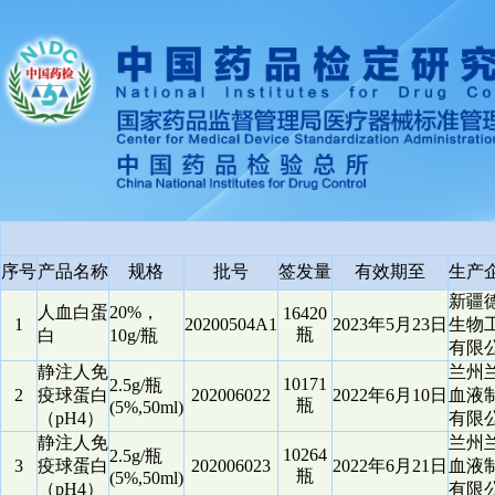
序号
产品名称
规格
批号
签发量
有效期至
生产
新疆
人血白蛋
20%，
16420
1
20200504A1
2023年5月23日
生物
瓶
白
10g/瓶
有限
静注人免
兰州
10171
2.5g/瓶
2
疫球蛋白
202006022
2022年6月10日
血液
瓶
(5%,50ml)
（pH4）
有限
静注人免
兰州
10264
2.5g/瓶
3
疫球蛋白
202006023
2022年6月21日
血液
瓶
(5%,50ml)
（pH4）
有限