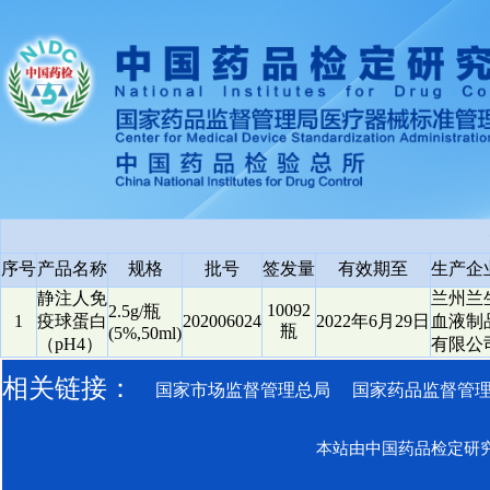
序号
产品名称
规格
批号
签发量
有效期至
生产企
静注人免
兰州兰
10092
2.5g/瓶
1
疫球蛋白
202006024
2022年6月29日
血液制
瓶
(5%,50ml)
（pH4）
有限公
相关链接：
国家市场监督管理总局
国家药品监督管
本站由中国药品检定研究