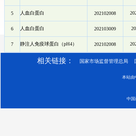
人血白蛋白
2
5
202102008
人血白蛋白
2
6
202103009
静注人免疫球蛋白（pH4）
2
7
202102008
相关链接：
国家市场监督管理总局
本站由
中国