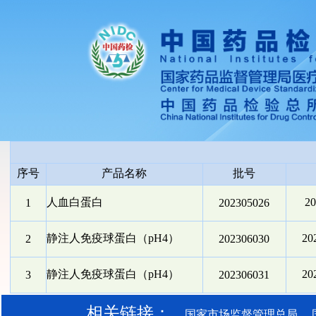
序号
产品名称
批号
人血白蛋白
2
1
202305026
静注人免疫球蛋白（pH4）
2
2
202306030
静注人免疫球蛋白（pH4）
2
3
202306031
相关链接：
国家市场监督管理总局